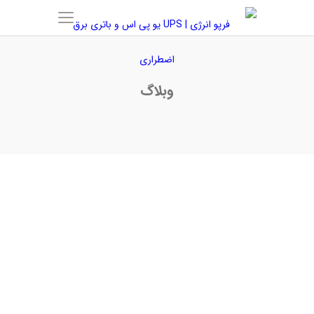
وبلاگ
تولید کننده باتری شارژر صنعتی 110ولت
باتری شارژر صنعتی 110ولت فرپو انرژی با کادری
مجرب و متخصص در زمینه ساخت انواع باتری شارژر