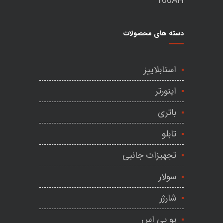
دسته های محصولات
استابلاییز
اینورتر
باتری
تابلو
تجهیزات جانبی
سولار
شارژر
یو پی اس